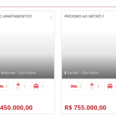
O APARTAMENTO!!!
PRÓXIMO AO METRÔ !!
 Mascote - São Paulo
Saúde - São Paulo
2
1
1
2
3
 450.000,00
R$ 755.000,00