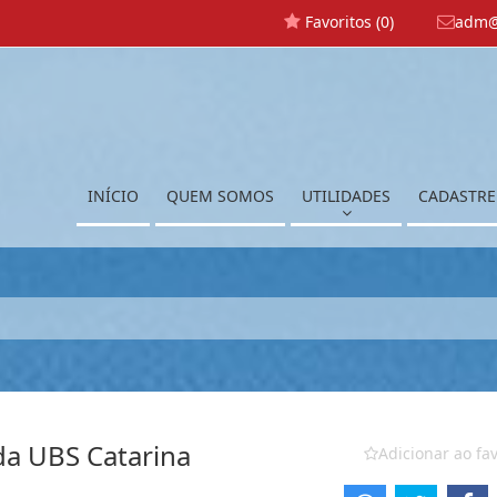
Favoritos (
0
)
adm@
INÍCIO
QUEM SOMOS
UTILIDADES
CADASTRE
da UBS Catarina
Adicionar ao fav