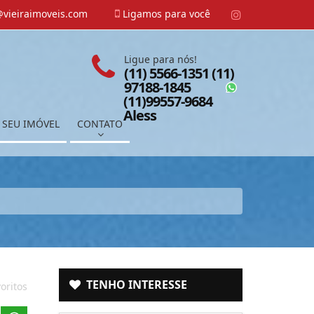
vieiraimoveis.com
Ligamos para você
Ligue para nós!
(11) 5566-1351 (11)
97188-1845
(11)99557-9684
Aless
 SEU IMÓVEL
CONTATO
TENHO INTERESSE
oritos