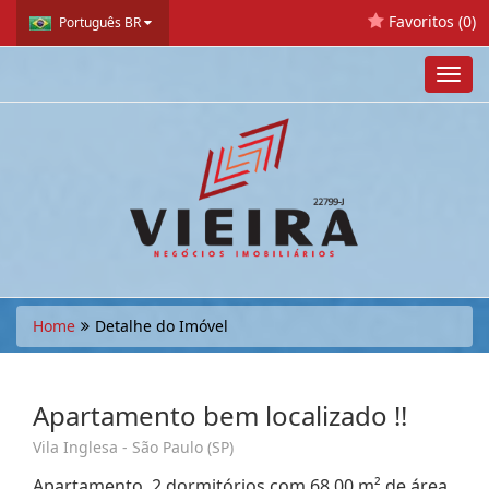
Favoritos (
0
)
Português BR
Toggl
navig
Home
Detalhe do Imóvel
Apartamento bem localizado !!
Vila Inglesa - São Paulo (SP)
Apartamento, 2 dormitórios com 68,00 m² de área