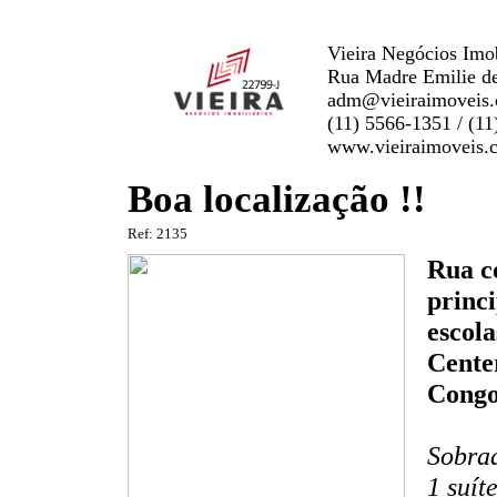
Vieira Negócios Imob
Rua Madre Emilie de
adm@vieiraimoveis
(11) 5566-1351 / (1
www.vieiraimoveis.
Boa localização !!
Ref: 2135
Rua c
princi
escol
Cente
Congo
Sobrad
1 suít