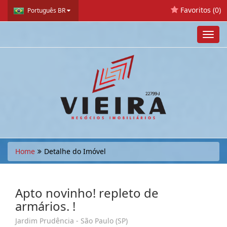
Favoritos (
0
)
Português BR
Toggl
navig
Home
Detalhe do Imóvel
Apto novinho! repleto de
armários. !
Jardim Prudência - São Paulo (SP)