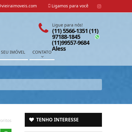
vieiraimoveis.com
Ligamos para você
Ligue para nós!
(11) 5566-1351 (11)
97188-1845
(11)99557-9684
Aless
 SEU IMÓVEL
CONTATO
TENHO INTERESSE
oritos