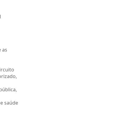
l
e as
ircuito
orizado,
pública,
de saúde