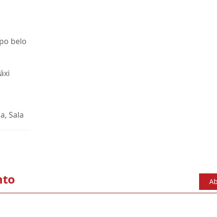
po belo
áxi
a, Sala
nto
Ab