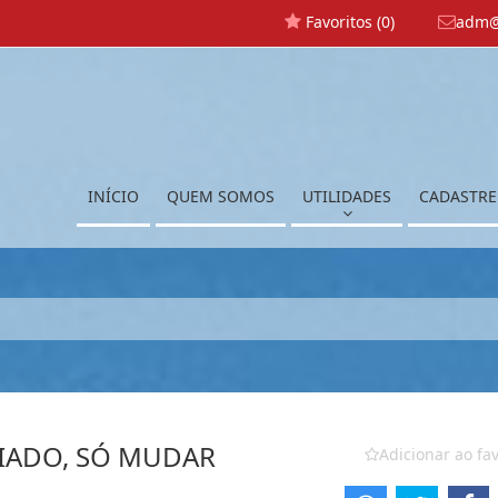
Favoritos (
0
)
adm@
INÍCIO
QUEM SOMOS
UTILIDADES
CADASTRE
IADO, SÓ MUDAR
Adicionar ao fav