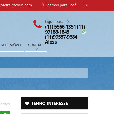
vieiraimoveis.com
Ligamos para você
Ligue para nós!
(11) 5566-1351 (11)
97188-1845
(11)99557-9684
Aless
 SEU IMÓVEL
CONTATO
TENHO INTERESSE
oritos