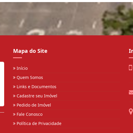
Mapa do Site
I
Início
Quem Somos
Links e Documentos
Cadastre seu Imóvel
Pedido de Imóvel
Fale Conosco
Política de Privacidade