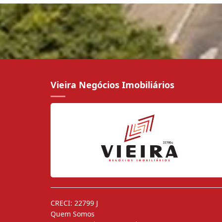
Vieira Negócios Imobiliários
CRECI: 22799 J
Quem Somos