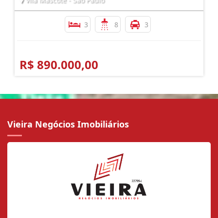
3
8
3
R$ 890.000,00
Vieira Negócios Imobiliários