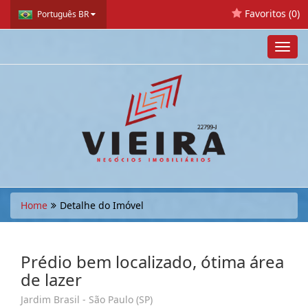
Favoritos (
0
)
Português BR
Toggl
navig
Home
Detalhe do Imóvel
Prédio bem localizado, ótima área
de lazer
Jardim Brasil - São Paulo (SP)