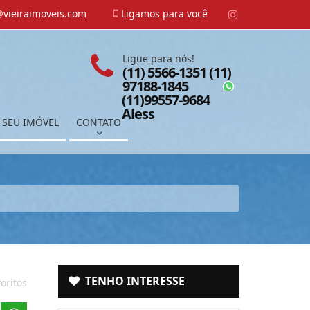
vieiraimoveis.com
Ligamos para você
Ligue para nós!
(11) 5566-1351 (11)
97188-1845
(11)99557-9684
Aless
 SEU IMÓVEL
CONTATO
TENHO INTERESSE
oritos