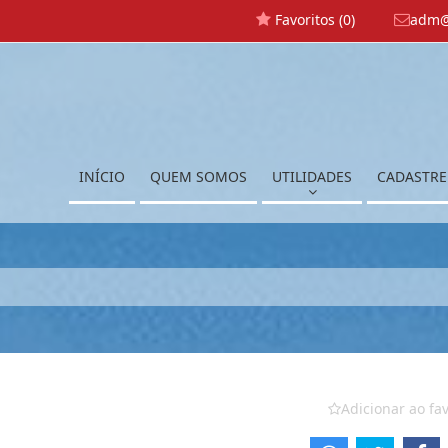
Favoritos (
0
)
adm@
INÍCIO
QUEM SOMOS
UTILIDADES
CADASTRE
Adicionar ao fav