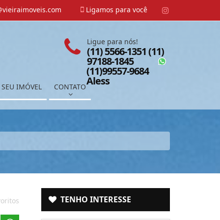
vieiraimoveis.com
Ligamos para você
Ligue para nós!
(11) 5566-1351 (11)
97188-1845
(11)99557-9684
Aless
 SEU IMÓVEL
CONTATO
TENHO INTERESSE
oritos