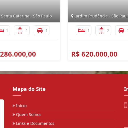
 Santa Catarina - São Paulo
Jardim Prudência - São Paul
1
1
1
1
2
 286.000,00
R$ 620.000,00
Mapa do Site
I
Início
Quem Somos
Links e Documentos