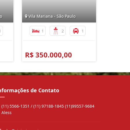
o
Vila Mariana - São Paulo
1
1
2
1
R$ 350.000,00
nformações de Contato
(11) 5566-1351 / (11) 97188-1845 (11)99557-9684
Aless