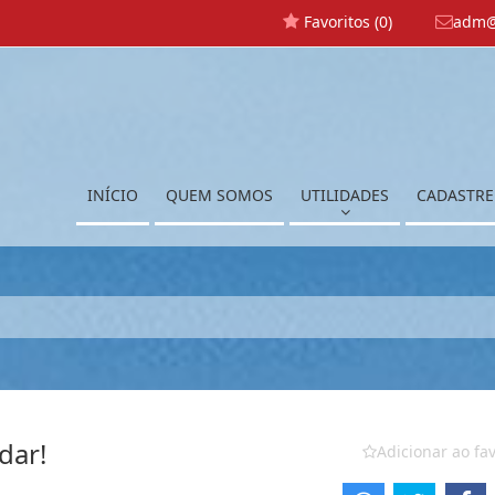
Favoritos (
0
)
adm@
INÍCIO
QUEM SOMOS
UTILIDADES
CADASTRE
dar!
Adicionar ao fav