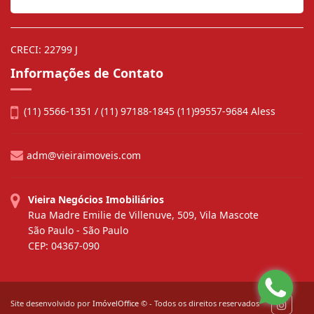
CRECI: 22799 J
Informações de Contato
(11) 5566-1351 / (11) 97188-1845 (11)99557-9684 Aless
adm@vieiraimoveis.com
Vieira Negócios Imobiliários
Rua Madre Emilie de Villenuve, 509, Vila Mascote
São Paulo - São Paulo
CEP: 04367-090
Site desenvolvido por
ImóvelOffice
© - Todos os direitos reservados