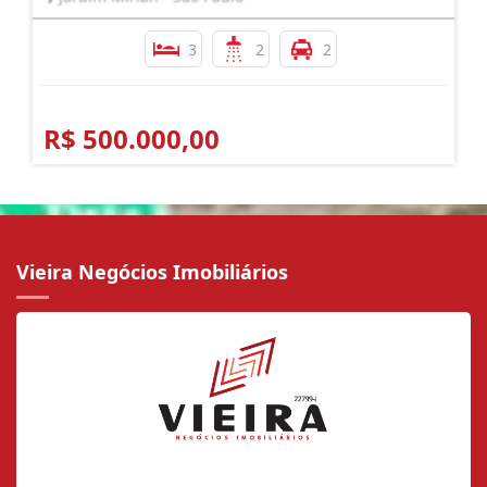
3
2
2
R$ 500.000,00
Vieira Negócios Imobiliários