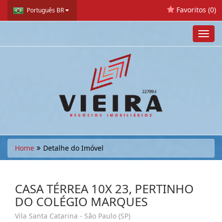
Favoritos (
0
)
Português BR
Toggl
navig
Home
Detalhe do Imóvel
CASA TÉRREA 10X 23, PERTINHO
DO COLÉGIO MARQUES
Vila Santa Catarina - São Paulo (SP)