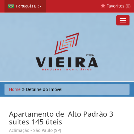
Favoritos (
0
)
Português BR
Toggl
navig
Home
Detalhe do Imóvel
Apartamento de Alto Padrão 3
suites 145 úteis
Aclimação - São Paulo (SP)