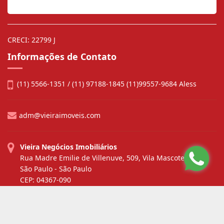
CRECI: 22799 J
Informações de Contato
(11) 5566-1351 / (11) 97188-1845 (11)99557-9684 Aless
adm@vieiraimoveis.com
Vieira Negócios Imobiliários
Rua Madre Emilie de Villenuve, 509, Vila Mascote
São Paulo - São Paulo
CEP: 04367-090
Site desenvolvido por
ImóvelOffice
© - Todos os direitos reservados