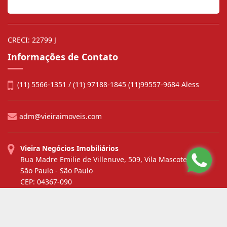
CRECI: 22799 J
Informações de Contato
(11) 5566-1351 / (11) 97188-1845 (11)99557-9684 Aless
adm@vieiraimoveis.com
Vieira Negócios Imobiliários
Rua Madre Emilie de Villenuve, 509, Vila Mascote
São Paulo - São Paulo
CEP: 04367-090
Site desenvolvido por
ImóvelOffice
© - Todos os direitos reservados