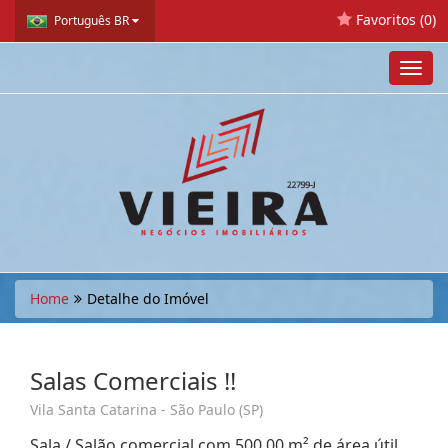
Favoritos (
0
)
Português BR
Toggl
navig
Home
Detalhe do Imóvel
Salas Comerciais !!
Vila Santa Catarina - São Paulo (SP)
Sala / Salão comercial com 500,00 m² de área útil,