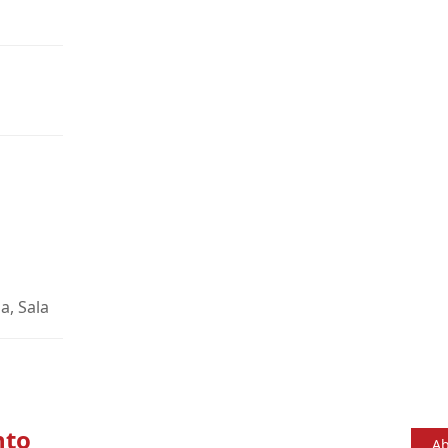
a, Sala
nto
Ab