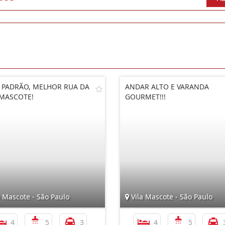
 PADRÃO, MELHOR RUA DA
ANDAR ALTO E VARANDA
 MASCOTE!
GOURMET!!!
 Mascote - São Paulo
Vila Mascote - São Paulo
4
5
3
4
5