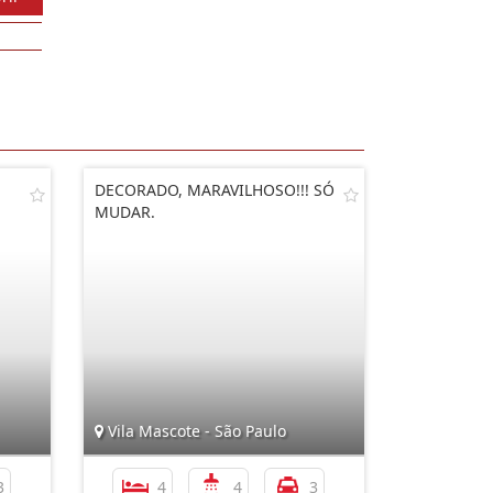
DECORADO, MARAVILHOSO!!! SÓ
MUDAR.
Vila Mascote - São Paulo
3
4
4
3