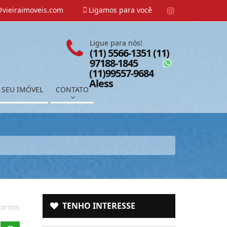
vieiraimoveis.com
Ligamos para você
Ligue para nós!
(11) 5566-1351 (11)
97188-1845
(11)99557-9684
Aless
 SEU IMÓVEL
CONTATO
TENHO INTERESSE
oritos