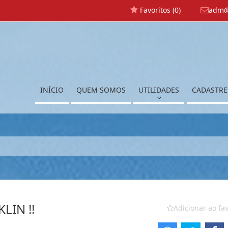
Favoritos (
0
)
adm@
INÍCIO
QUEM SOMOS
UTILIDADES
CADASTRE
IN !!
Adicionar ao fav