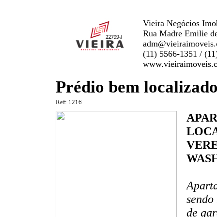
Vieira Negócios Imob
Rua Madre Emilie de
adm@vieiraimoveis
(11) 5566-1351 / (1
www.vieiraimoveis.
Prédio bem localizado
Ref: 1216
APA
LOCA
VERE
WASH
Aparta
sendo 
de gar