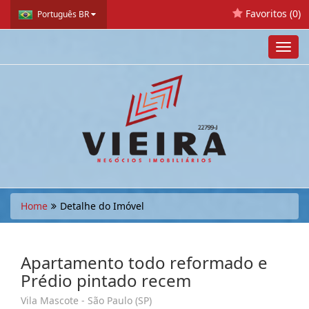
Favoritos (
0
)
Português BR
Toggl
navig
Home
Detalhe do Imóvel
Apartamento todo reformado e
Prédio pintado recem
Vila Mascote - São Paulo (SP)