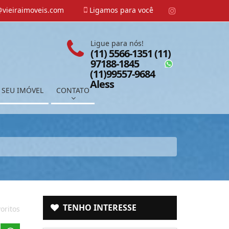
vieiraimoveis.com
Ligamos para você
Ligue para nós!
(11) 5566-1351 (11)
97188-1845
(11)99557-9684
Aless
 SEU IMÓVEL
CONTATO
TENHO INTERESSE
oritos