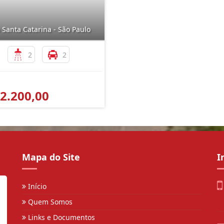
 Santa Catarina - São Paulo
2
2
 2.200,00
Mapa do Site
I
Início
Quem Somos
Links e Documentos