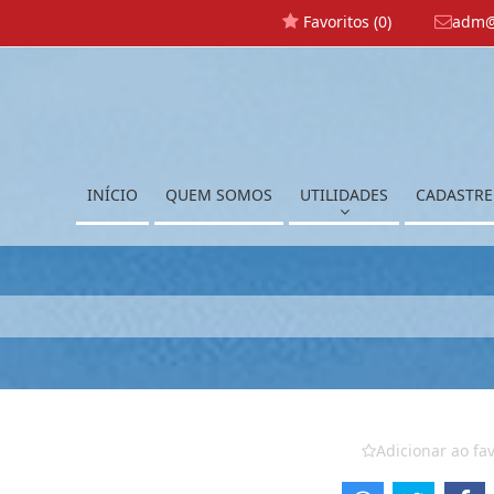
Favoritos (
0
)
adm@
INÍCIO
QUEM SOMOS
UTILIDADES
CADASTRE
Adicionar ao fav